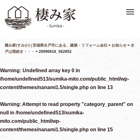
棲み家(すみか) | 茨城県水戸市にある、建築・リフォーム会社
>
お知らせ
>
水
戸は雨続き・・・
>
20090616_562852
Warning
: Undefined array key 0 in
/home/undefined513/sumika-mito.com/public_html/wp-
content/themes/nanami1.5/single.php
on line
13
Warning
: Attempt to read property "category_parent" on
null in
/home/undefined513/sumika-
mito.com/public_html/wp-
content/themes/nanami1.5/single.php
on line
15