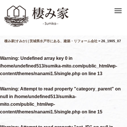
棲み家(すみか) | 茨城県水戸市にある、建築・リフォーム会社
>
26_1905_07
Warning
: Undefined array key 0 in
/home/undefined513/sumika-mito.com/public_html/wp-
content/themes/nanami1.5/single.php
on line
13
Warning
: Attempt to read property "category_parent" on
null in
/home/undefined513/sumika-
mito.com/public_html/wp-
content/themes/nanami1.5/single.php
on line
15