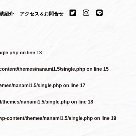
績紹介
アクセス＆お問合せ
ngle.php
on line
13
content/themes/nanami1.5/single.php
on line
15
emes/nanami1.5/single.php
on line
17
t/themes/nanami1.5/single.php
on line
18
wp-content/themes/nanami1.5/single.php
on line
19