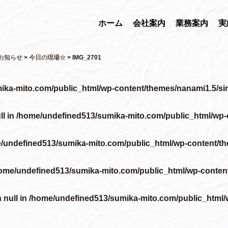
ホーム
会社案内
業務案内
実
お知らせ
>
今日の現場☆
>
IMG_2701
ika-mito.com/public_html/wp-content/themes/nanami1.5/si
ll in
/home/undefined513/sumika-mito.com/public_html/wp-
/undefined513/sumika-mito.com/public_html/wp-content/th
ome/undefined513/sumika-mito.com/public_html/wp-conten
 null in
/home/undefined513/sumika-mito.com/public_html/