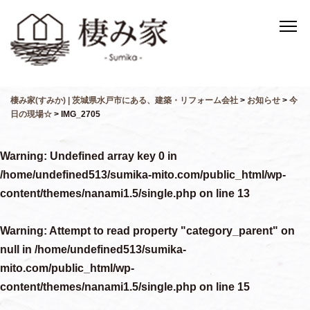
棲み家(すみか) | 茨城県水戸市にある、建築・リフォーム会社
>
お知らせ
>
今
日の現場☆
>
IMG_2705
Warning
: Undefined array key 0 in
/home/undefined513/sumika-mito.com/public_html/wp-
content/themes/nanami1.5/single.php
on line
13
Warning
: Attempt to read property "category_parent" on
null in
/home/undefined513/sumika-
mito.com/public_html/wp-
content/themes/nanami1.5/single.php
on line
15